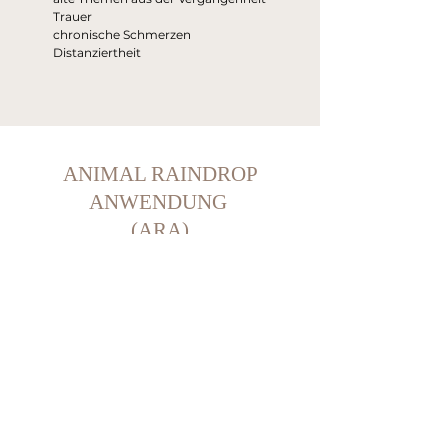
Trauer
chronische Schmerzen
Distanziertheit
ANIMAL RAINDROP
ANWENDUNG
(ARA)
Die ARA ist eine intensive sehr effektive
Möglichkeit unsere Tiere gesund zu erhalten.
100% naturreine hochwirksame Öle, die mit
einer speziellen Technik entlang der
Wirbelsäule aufgetragen werden, dienen zur
Vorsorge und Gesunderhaltung,
aber auch bei
bestehenden Problemen des
Bewegungsapparates. Sie Stärken den
gesamten Organismus und tragen zur
Entspannung der Rückenmuskulatur bei. Mit
verschiedenen Grifftechniken werden die Öle
eingearbeitet und bringen damit Körper, Geist